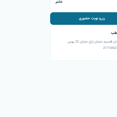
خانم
رزرو نوبت حضوری
طب
تهران ،میدان اقدسیه ،خیابان اراج ،خیابان 22 بهمن