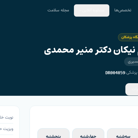
تخصص‌ها
مشاوره آنلاین
مجله سلامت
اه پزشکان
نیکان دکتر منیر محمدی
مسیری
پزشکی:
DR004059
رات
نوبت خا
ویزیت 
سه‌شنبه
چهارشنبه
پنجشنبه