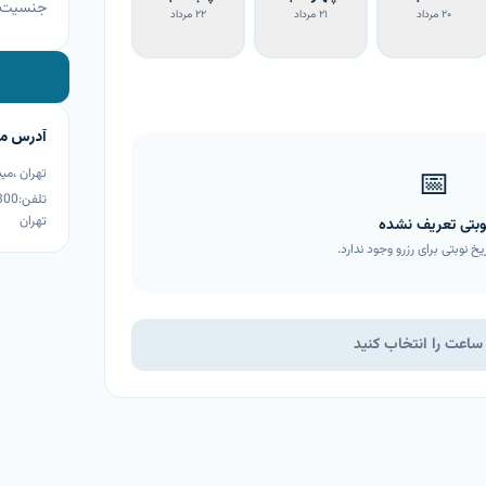
جنسیت
۲۰ مرداد
۲۱ مرداد
۲۲ مرداد
آدرس م
📅
تلفن:2171062300
تهران
وبتی تعریف نشده
یخ نوبتی برای رزرو وجود ندارد.
 ساعت را انتخاب کنید