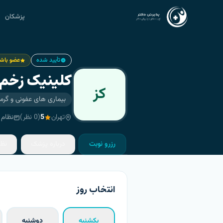
پزشکان
تأیید شده
عضو باشگ
کلینیک زخم 
کز
بیماری های عفونی و گر
تهران
5
(
0
نظر)
نظام 
رزرو نوبت
درباره پزشک
نظ
انتخاب روز
یکشنبه
دوشنبه