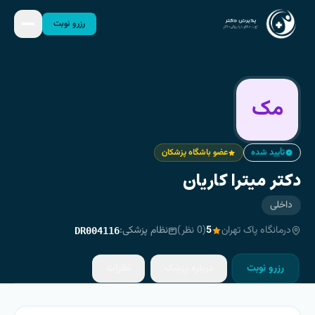
رزرو نوبت
مک
تأیید شده
عضو باشگاه پزشکان
دکتر میترا کاریان
داخلی
درمانگاه پاک تهران
5
(
0
نظر)
نظام پزشکی:
DR004116
رزرو نوبت
درباره پزشک
نظرات