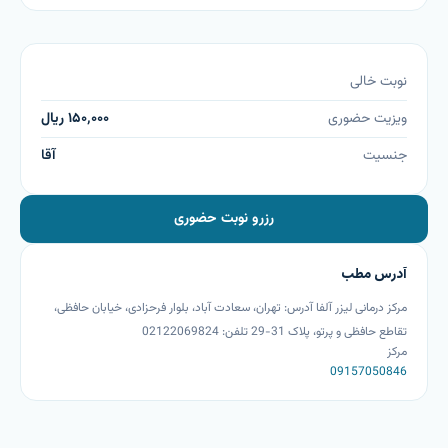
نوبت خالی
ویزیت حضوری
۱۵۰٬۰۰۰
ریال
جنسیت
آقا
رزرو نوبت حضوری
آدرس مطب
مرکز درمانی لیزر آلفا آدرس: تهران، سعادت آباد، بلوار فرحزادی، خیابان حافظی،
تقاطع حافظی و پرتو، پلاک 31-29 تلفن: 02122069824
مرکز
09157050846