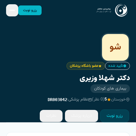
رزرو نوبت
شو
تأیید شده
عضو باشگاه پزشکان
دکتر شهلا وزیری
بیماری های کودکان
خوزستان
5
(
0
نظر)
نظام پزشکی:
DR003042
رزرو نوبت
درباره پزشک
نظرات