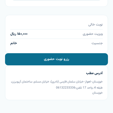
نوبت خالی
ویزیت حضوری
۱۵۰٬۰۰۰
ریال
جنسیت
خانم
رزرو نوبت حضوری
آدرس مطب
خوزستان-اهواز-خیابان سلمان فارسی (نادری)، خیابان مسلم، ساختمان آریوبرزن،
طبقه 4، واحد 17 تلفن:06132233336
خوزستان