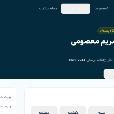
تخصص‌ها
مشاوره آنلاین
مجله سلامت
اه پزشکان
مریم معصومی
نظر)
نظام پزشکی:
DR002941
رات
نوبت خا
ویزیت 
شنبه
یکشنبه
دوشنبه