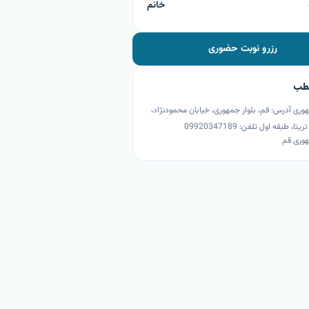
خانم
رزرو نوبت حضوری
طب
ی آدرس: قم، بلوار جمهوری، خیابان محمودنژاد،
ا، طبقه اول تلفن: 09920347189
وری قم