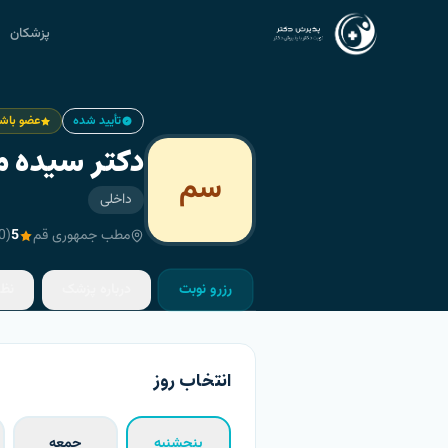
پزشکان
تأیید شده
عضو باشگ
دکتر سیده 
سم
داخلی
مطب جمهوری قم
5
(
0
رزرو نوبت
درباره پزشک
نظ
انتخاب روز
پنجشنبه
جمعه